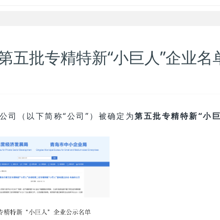
第五批专精特新“小巨人”企业名
公司（以下简称“公司”）被确定为
第五批专精特新“小巨