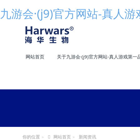
九游会·(j9)官方网站-真人
网站首页
关于九游会·(j9)官方网站-真人游戏第一
你的位置
新闻资讯
网站首页