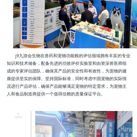
j9九游会生物在兽药和宠物功能粮的评估领域拥有丰富的专业
知识和技术储备，配备先进的功效评价实验室和由资深兽医师组
成的专家评估团队，确保其产品的安全性和有效性，为宠物的健
康提供坚实的保障。坚持国际标准，同时考虑中国宠物的实际情
况进行产品评估，确保产品能够满足宠物的特定需求，为宠物主
人和食品制造商提供一个值得信赖的质量保证平台。
HARWARS