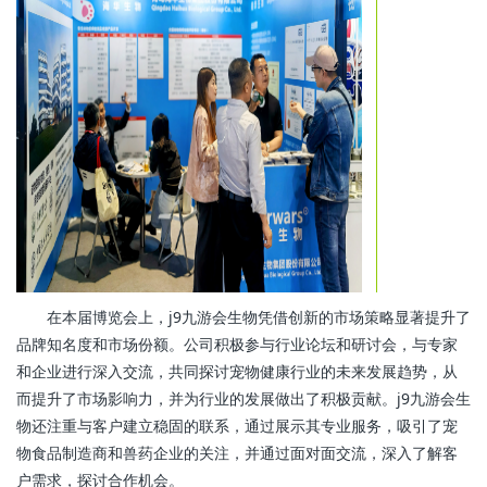
在本届博览会上，j9九游会生物凭借创新的市场策略显著提升了
品牌知名度和市场份额。公司积极参与行业论坛和研讨会，与专家
和企业进行深入交流，共同探讨宠物健康行业的未来发展趋势，从
而提升了市场影响力，并为行业的发展做出了积极贡献。j9九游会生
物还注重与客户建立稳固的联系，通过展示其专业服务，吸引了宠
物食品制造商和兽药企业的关注，并通过面对面交流，深入了解客
户需求，探讨合作机会。