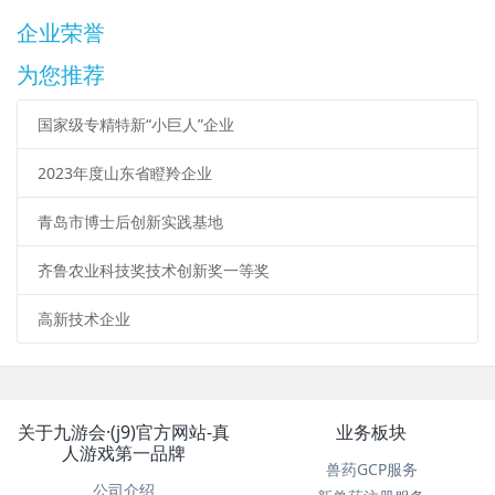
企业荣誉
为您推荐
国家级专精特新“小巨人”企业
2023年度山东省瞪羚企业
青岛市博士后创新实践基地
齐鲁农业科技奖技术创新奖一等奖
高新技术企业
关于九游会·(j9)官方网站-真
业务板块
人游戏第一品牌
兽药GCP服务
公司介绍