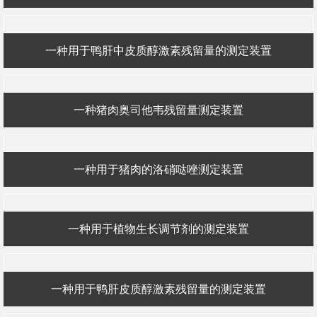
一种用于鸭肝中皮质醇激素残留量的测定装置
一种猪肉奥司他韦残留量测定装置
一种用于猪肉的洛硝哒唑测定装置
一种用于植物生长调节剂的测定装置
一种用于鸭肝皮质醇激素残留量的测定装置