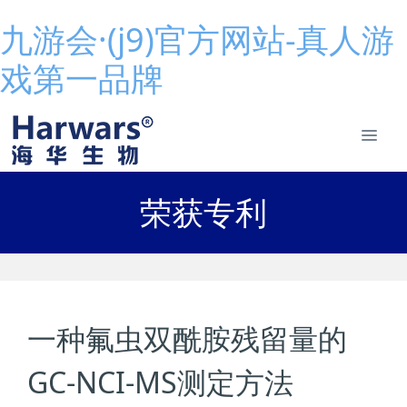
九游会·(j9)官方网站-真人游
戏第一品牌
荣获专利
一种氟虫双酰胺残留量的
GC-NCI-MS测定方法